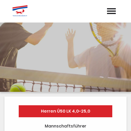
Startseite
Aktuelles
Termine
Vorstand
Dokumente
Sponsoren
Mannschaften
Herren Ü50 LK 4,0-25,0
Galerie
Mannschaftsführer