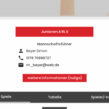
Junioren A RL II
Mannschaftsführer
person
Beyer Simon
phone
0176 70996727
email
m._beyer@web.de
weitere Informationen (nuliga)
Spiele
Tabelle
Spieler/-i