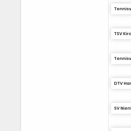
Tennisv
TSV Kir
Tennisv
DTV Han
SV Nie