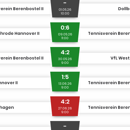
-
erein Berenbostel II
Dollb
01.05.26
10:00
0:6
chrode Hannover II
Tennisverein Beren
09.05.26
11:00
4:2
erein Berenbostel II
VfL Weste
30.05.26
9:00
1:5
nover II
Tennisverein Beren
13.06.26
9:00
4:2
nhagen
Tennisverein Beren
27.06.26
9:00
-