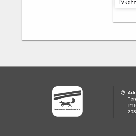
TV Jah
Adr
Ten
Im 
308