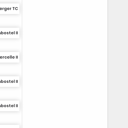
erger TC
bostel II
rcelle II
bostel II
bostel II