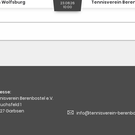
n Wolfsburg
Tennisverein Beren
23.08.26
10:00
esse:
nisverein Berenbostel e.V.
Fuchsfeld 1
27 Garbsen
info@tennisverein-berenbo