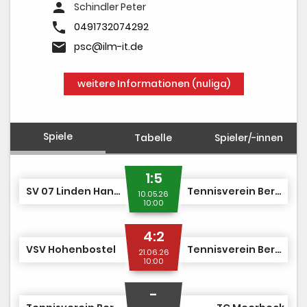
Trainer
person
Schindler Peter
phone
Platzbuchung
0491732074292
email
psc@ilm-it.de
Bewirtung
weitere Informationen (nuliga)
Spiele
Tabelle
Spieler/-innen
1:5
SV 07 Linden Hannover
Tennisverein Berenbostel II
10.05.26
10:00
4:2
VSV Hohenbostel
Tennisverein Berenbostel II
21.06.26
10:00
-