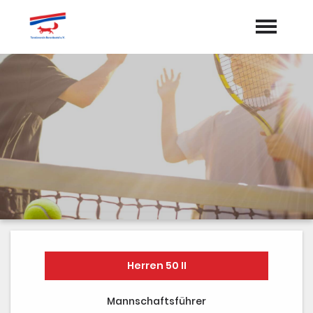
Startseite
Aktuelles
Termine
Vorstand
Dokumente
Sponsoren
Mannschaften
Herren 50 II
Galerie
Mannschaftsführer