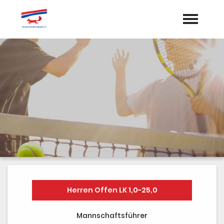
Startseite
Aktuelles
Termine
Vorstand
Dokumente
Sponsoren
Mannschaften
Herren Offen LK 1,0-25,0
Galerie
Mannschaftsführer