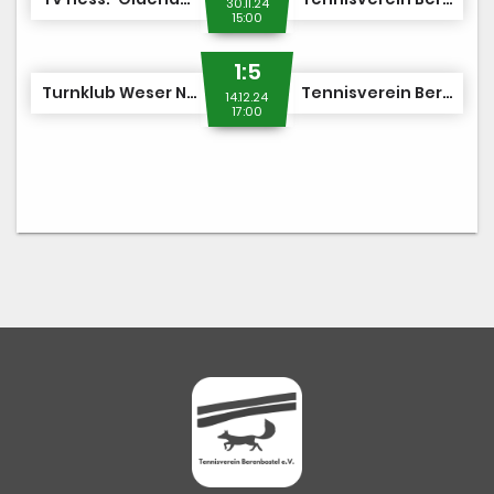
30.11.24
15:00
1:5
Turnklub Weser Nienburg
Tennisverein Berenbostel II
14.12.24
17:00