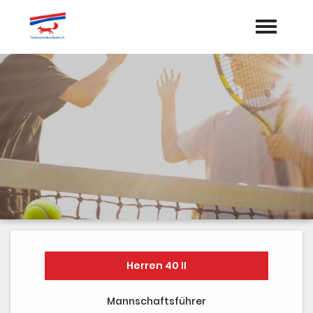
Startseite
Aktuelles
Termine
Vorstand
Dokumente
Sponsoren
Mannschaften
Herren 40 II
Galerie
Mannschaftsführer