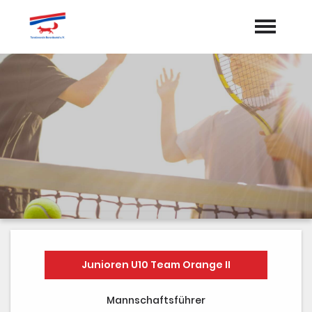
Startseite
Aktuelles
Termine
Vorstand
Dokumente
Sponsoren
Mannschaften
Junioren U10 Team Orange II
Galerie
Mannschaftsführer