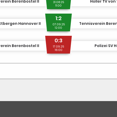
erein Berenbostel II
Holler TV von 
31.08.25
11:00
1:2
tbergen Hannover II
Tennisverein Beren
07.09.25
12:00
0:3
erein Berenbostel II
Polizei SV
17.09.25
16:00