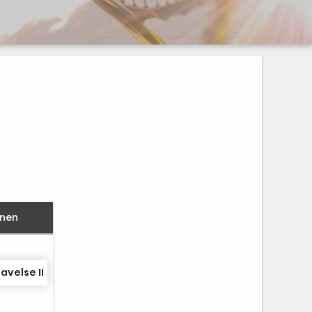
nnen
avelse II