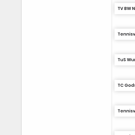
TV BW N
Tennisv
TuS Wun
TC Gods
Tennisv