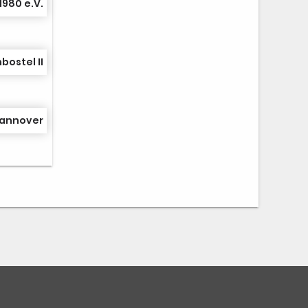
1980 e.V.
bostel II
 Hannover