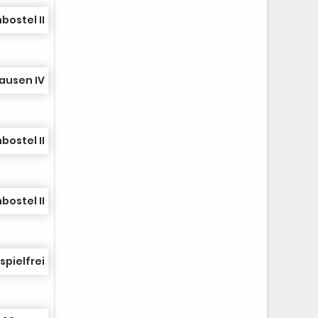
bostel II
ausen IV
bostel II
bostel II
spielfrei