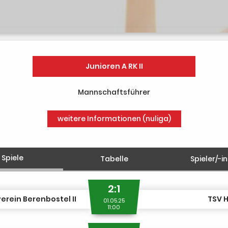
Junioren A RK II
Mannschaftsführer
weitere Informationen (nuliga)
Spiele
Tabelle
Spieler/-i
2:1
erein Berenbostel II
TSV H
01.05.25
11:00