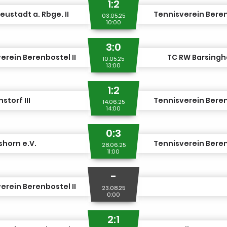
1:2
eustadt a. Rbge. II
Tennisverein Beren
03.05.25
10:00
3:0
erein Berenbostel II
TC RW Barsingh
10.05.25
13:00
1:2
storf III
Tennisverein Beren
14.06.25
14:00
0:3
horn e.V.
Tennisverein Beren
28.06.25
11:00
-
erein Berenbostel II
23.08.25
0:00
2:1