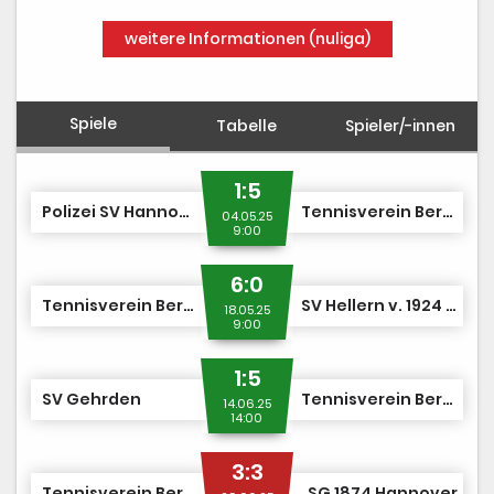
Trainer
weitere Informationen (nuliga)
Platzbuchung
Bewirtung
Spiele
Tabelle
Spieler/-innen
1:5
Polizei SV Hannover
Tennisverein Berenbostel
04.05.25
9:00
6:0
Tennisverein Berenbostel
SV Hellern v. 1924 e.V. / Osnabrück
18.05.25
9:00
1:5
SV Gehrden
Tennisverein Berenbostel
14.06.25
14:00
3:3
Tennisverein Berenbostel
SG 1874 Hannover