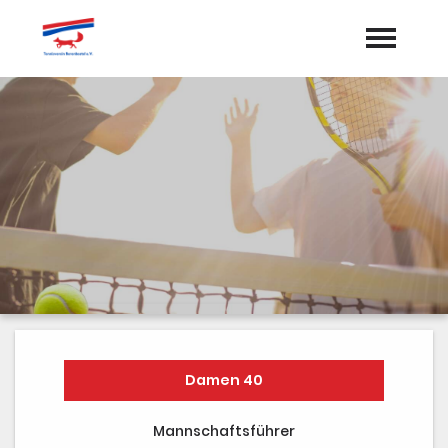
Startseite
Aktuelles
Termine
Vorstand
Dokumente
Sponsoren
Mannschaften
Damen 40
Galerie
Mannschaftsführer