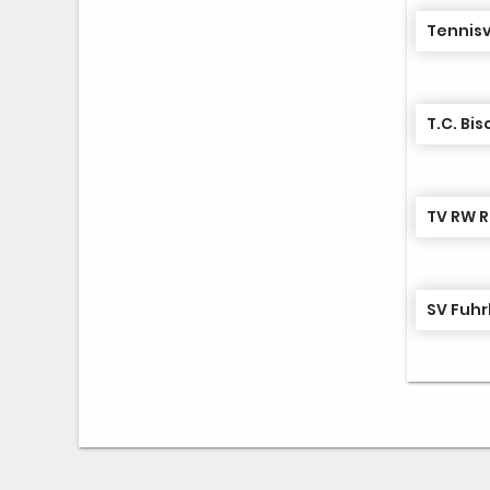
Tennisv
T.C. Bi
TV RW 
SV Fuh