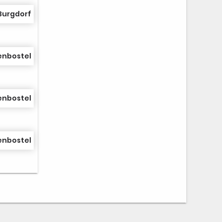
Burgdorf
enbostel
enbostel
enbostel