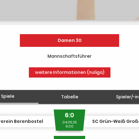
Damen 30
Mannschaftsführer
weitere Informationen (nuliga)
Spiele
Tabelle
Spieler/-i
6:0
erein Berenbostel
SC Grün-Weiß Gro
04.05.25
9:00