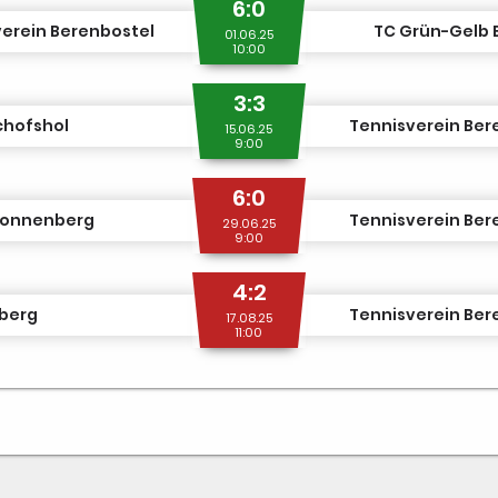
6:0
erein Berenbostel
TC Grün-Gelb 
01.06.25
10:00
3:3
schofshol
Tennisverein Ber
15.06.25
9:00
6:0
Ronnenberg
Tennisverein Ber
29.06.25
9:00
4:2
rberg
Tennisverein Ber
17.08.25
11:00