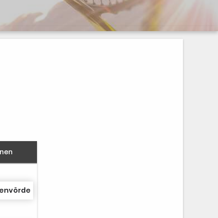
nnen
ßenvörde