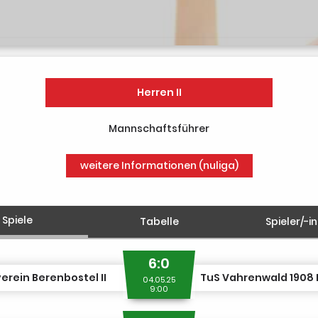
Herren II
Mannschaftsführer
weitere Informationen (nuliga)
Spiele
Tabelle
Spieler/-i
6:0
erein Berenbostel II
04.05.25
9:00