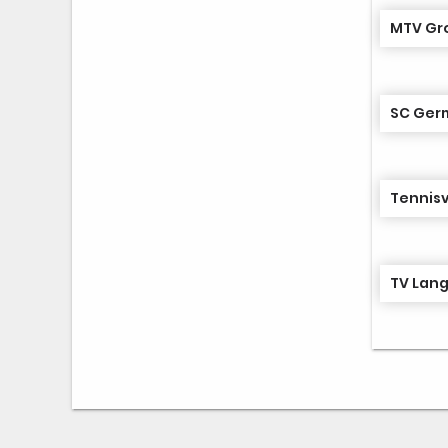
SC Germ
Tennisv
TV Lan