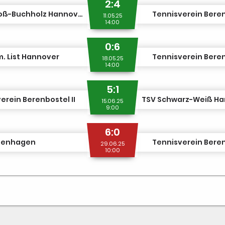
2:4
MTV Groß-Buchholz Hannover III
Tennisverein Beren
11.05.25
14:00
0:6
. List Hannover
Tennisverein Beren
18.05.25
14:00
5:1
erein Berenbostel II
15.06.25
9:00
6:0
genhagen
Tennisverein Beren
29.06.25
10:00