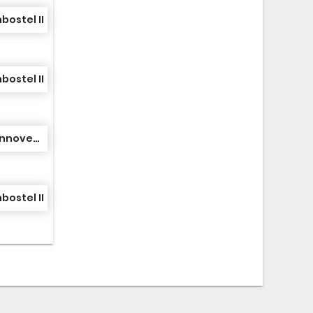
bostel II
bostel II
TSV Schwarz-Weiß Hannover III
bostel II