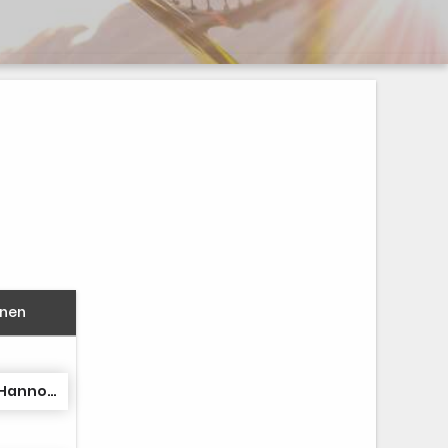
nnen
TuS Vahrenwald 1908 Hannover